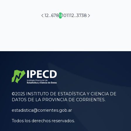
1
2
...
6
7
8
9
10
11
12
...
37
38
©2025 INSTITUTO DE ESTADÍSTICA Y CIENCIA DE
DATOS DE LA PROVINCIA DE CORRIENTES.
estadistica@corrientes.gob.ar
Todos los derechos reservados.