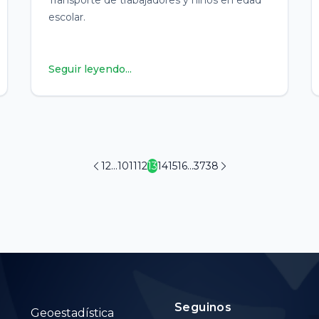
escolar.
Seguir leyendo...
1
2
...
10
11
12
13
14
15
16
...
37
38
Seguinos
Geoestadística