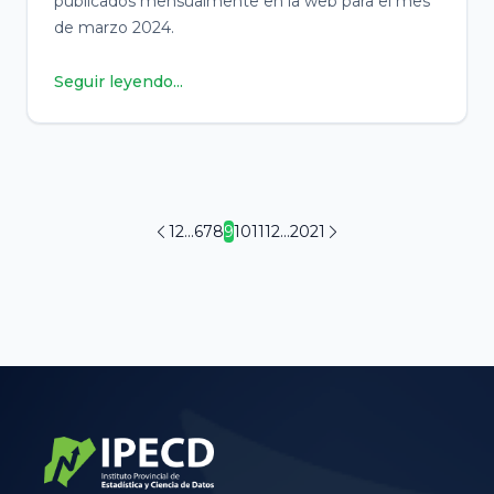
publicados mensualmente en la web para el mes
de marzo 2024.
Seguir leyendo...
1
2
...
6
7
8
9
10
11
12
...
20
21