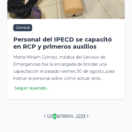
General
Personal del IPECD se capacitó
en RCP y primeros auxilios
Marta Miriam Gómez, médica del Servicio de
Emergencias fue la encargada de brindar una
capacitación el pasado viernes 30 de agosto, para
instruir al personal sobre cómo actuar ante
situaciones de emergencia
Seguir leyendo...
1
2
3
4
5
6
7
8
9
10
...
22
23